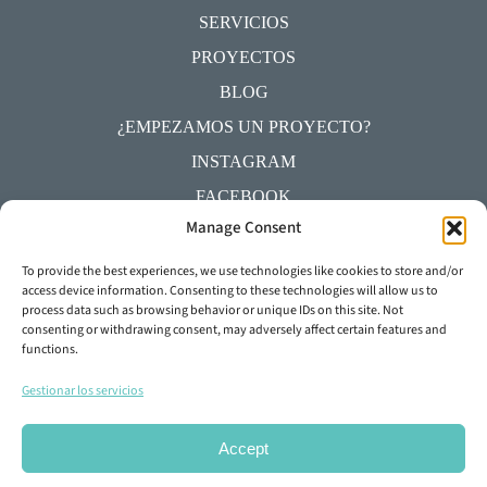
SERVICIOS
PROYECTOS
BLOG
¿EMPEZAMOS UN PROYECTO?
INSTAGRAM
FACEBOOK
Manage Consent
YOUTUBE
LINKEDIN
To provide the best experiences, we use technologies like cookies to store and/or
access device information. Consenting to these technologies will allow us to
process data such as browsing behavior or unique IDs on this site. Not
+34 93 645 29 92
consenting or withdrawing consent, may adversely affect certain features and
functions.
info@dylunio.es
Gestionar los servicios
Accept