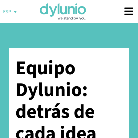
Saltar
al
ESP
contenido
Equipo
Dylunio:
detrás de
cada idea