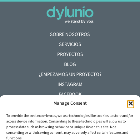
SOBRE NOSOTROS
SERVICIOS
PROYECTOS
BLOG
¿EMPEZAMOS UN PROYECTO?
INSTAGRAM
FACEBOOK
Manage Consent
YOUTUBE
LINKEDIN
To provide the best experiences, we use technologies like cookies to store and/or
access device information. Consenting to these technologies will allow us to
process data such as browsing behavior or unique IDs on this site. Not
+34 93 645 29 92
consenting or withdrawing consent, may adversely affect certain features and
functions.