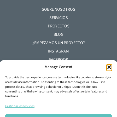
SOBRE NOSOTROS
SERVICIOS
PROYECTOS
BLOG
¿EMPEZAMOS UN PROYECTO?
INSTAGRAM
FACEBOOK
Manage Consent
YOUTUBE
LINKEDIN
To provide the best experiences, we use technologies like cookies to store and/or
access device information. Consenting to these technologies will allow us to
process data such as browsing behavior or unique IDs on this site. Not
+34 93 645 29 92
consenting or withdrawing consent, may adversely affect certain features and
functions.
info@dylunio.es
Gestionar los servicios