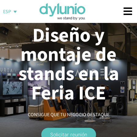
Saltar
al
ESP
contenido
Diseño y
montaje de
stands en la
Feria ICE
CONSIGUE QUE TU NEGOCIO DESTAQUE
Solicitar reunión