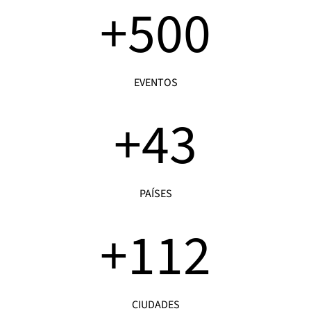
+
500
EVENTOS
+
43
PAÍSES
+
112
CIUDADES