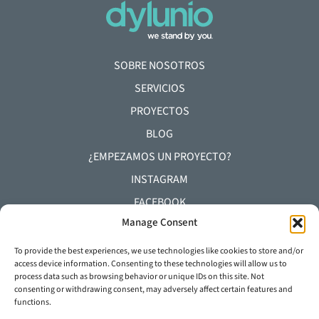
SOBRE NOSOTROS
SERVICIOS
PROYECTOS
BLOG
¿EMPEZAMOS UN PROYECTO?
INSTAGRAM
FACEBOOK
Manage Consent
YOUTUBE
LINKEDIN
To provide the best experiences, we use technologies like cookies to store and/or
access device information. Consenting to these technologies will allow us to
process data such as browsing behavior or unique IDs on this site. Not
+34 93 645 29 92
consenting or withdrawing consent, may adversely affect certain features and
functions.
info@dylunio.es