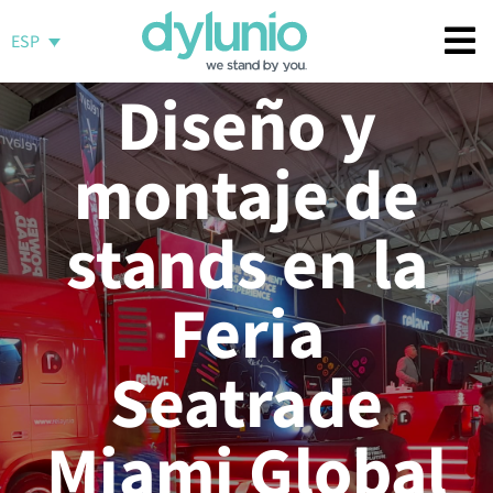
Saltar
al
ESP
contenido
Diseño y
montaje de
stands en la
Feria
Seatrade
Miami Global