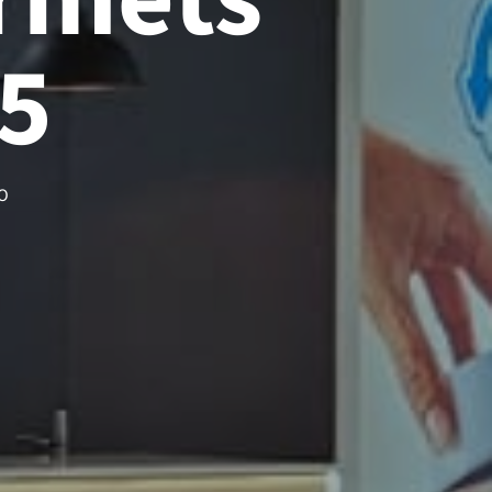
rmets
5
O